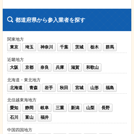
都道府県から参入業者を探す
関東地方
東京
埼玉
神奈川
千葉
茨城
栃木
群馬
近畿地方
大阪
京都
奈良
兵庫
滋賀
和歌山
北海道・東北地方
北海道
青森
岩手
秋田
宮城
山形
福島
北信越東海地方
愛知
静岡
岐阜
三重
新潟
山梨
長野
石川
富山
福井
中国四国地方