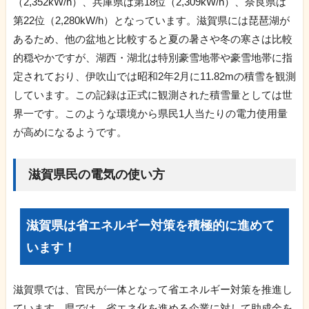
（2,352kW/h）、兵庫県は第18位（2,309kW/h）、奈良県は
第22位（2,280kW/h）となっています。滋賀県には琵琶湖が
あるため、他の盆地と比較すると夏の暑さや冬の寒さは比較
的穏やかですが、湖西・湖北は特別豪雪地帯や豪雪地帯に指
定されており、伊吹山では昭和2年2月に11.82mの積雪を観測
しています。この記録は正式に観測された積雪量としては世
界一です。このような環境から県民1人当たりの電力使用量
が高めになるようです。
滋賀県民の電気の使い方
滋賀県は省エネルギー対策を積極的に進めて
います！
滋賀県では、官民が一体となって省エネルギー対策を推進し
ています。県では、省エネ化を進める企業に対して助成金を