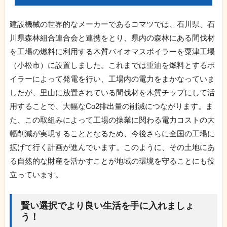
建設機械の世界的なメーカーであるコマツでは、石川県、石
川県森林組合連合会と連携をとり、県内の森林にある間伐材
を工場の燃料に利用する木質バイオマスボイラーを粟津工場
（小松市）に設置しました。これまでは重油を燃料とするボ
イラーによって発電を行い、工場内の電力をまかなっていま
したが、里山に放置されている間伐材を木質チップにして活
用することで、大幅なCo2排出量の削減につながります。ま
た、この取組みによって工場の操業に関わる電力コストの大
幅削減が実現することとなるため、今後さらに全国の工場に
拡げて行く計画が進んでいます。このように、その土地にあ
る自然的な財産を活かすことが地域の環境を守ることにも役
立っています。
賢い選択でより良い生活を手に入れましょ
う！