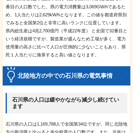
番目の人口数でした。県の電力消費量は3,069GW/hであるた
め、1人当たりは2,629kW/hとなります。この値を都道府県別
でみると全国第2位と非常に高いランクに位置しています。
県内総生産は4兆2,700億円（平成22年度） と全国で32番目と
いう経済規模ですが、製造業が盛んなため工場が多く、電力
使用量の高さに比べて人口が圧倒的に少ないこともあり、県
民１人当たりに換算すると高い値となります。
北陸地方の中での石川県の電気事情
石川県の人口は緩やかながら減少し続けてい
ます
石川県の人口は1,169,788人で全国第34位ですが、同じ北陸地
方の新潟県と比べると半分程度の人口数です。また、近年は