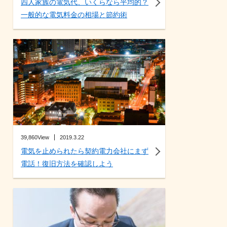
四人家族の電気代、いくらなら平均的？
一般的な電気料金の相場と節約術
39,860View
2019.3.22
電気を止められたら契約電力会社にまず
電話！復旧方法を確認しよう