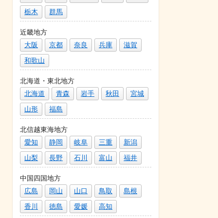
栃木
群馬
近畿地方
大阪
京都
奈良
兵庫
滋賀
和歌山
北海道・東北地方
北海道
青森
岩手
秋田
宮城
山形
福島
北信越東海地方
愛知
静岡
岐阜
三重
新潟
山梨
長野
石川
富山
福井
中国四国地方
広島
岡山
山口
鳥取
島根
香川
徳島
愛媛
高知