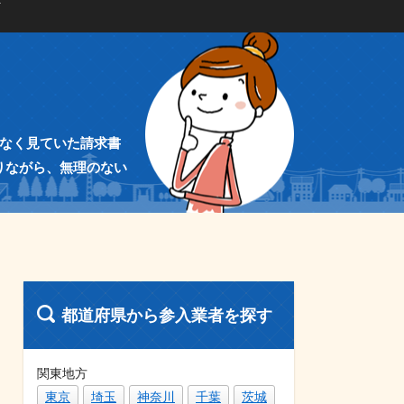
気なく見ていた請求書
りながら、無理のない
都道府県から参入業者を探す
関東地方
東京
埼玉
神奈川
千葉
茨城