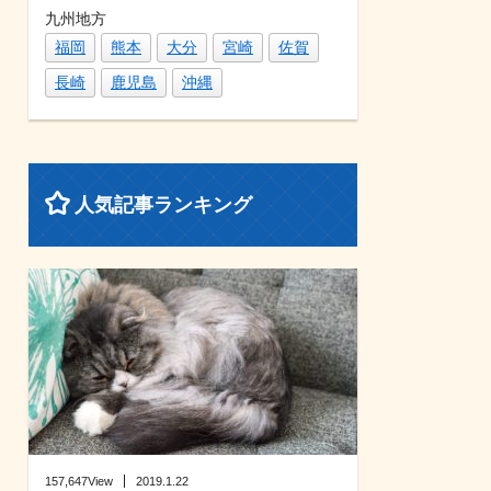
九州地方
福岡
熊本
大分
宮崎
佐賀
長崎
鹿児島
沖縄
人気記事ランキング
157,647View
2019.1.22