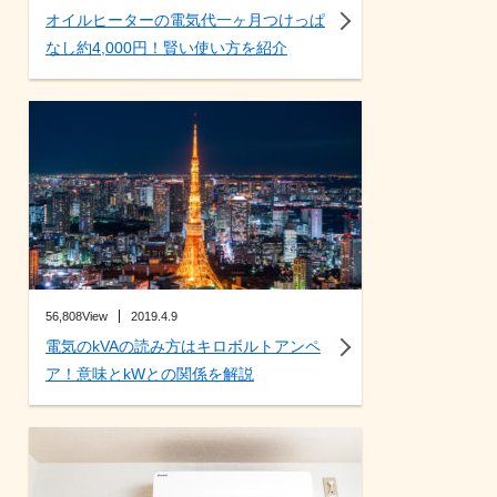
オイルヒーターの電気代一ヶ月つけっぱ
なし約4,000円！賢い使い方を紹介
56,808View
2019.4.9
電気のkVAの読み方はキロボルトアンペ
ア！意味とkWとの関係を解説