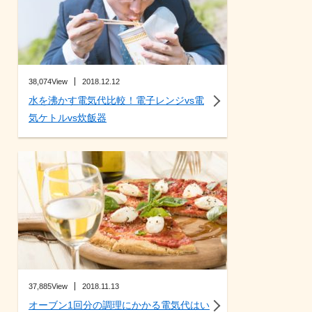
38,074View
2018.12.12
水を沸かす電気代比較！電子レンジvs電
気ケトルvs炊飯器
37,885View
2018.11.13
オーブン1回分の調理にかかる電気代はい