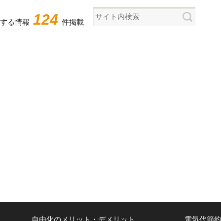
124
する情報
件掲載
自由化のメリット・デメリット
電気代節